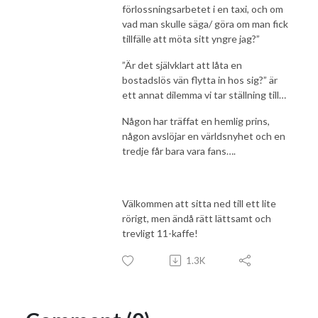
förlossningsarbetet i en taxi, och om
vad man skulle säga/ göra om man fick
tillfälle att möta sitt yngre jag?”
”Är det självklart att låta en
bostadslös vän flytta in hos sig?” är
ett annat dilemma vi tar ställning till…
Någon har träffat en hemlig prins,
någon avslöjar en världsnyhet och en
tredje får bara vara fans….
Välkommen att sitta ned till ett lite
rörigt, men ändå rätt lättsamt och
trevligt 11-kaffe!
1.3K