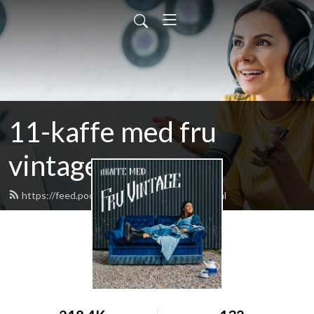
11-kaffe med fru
vintage
https://feed.podbean.com/fruvintage/feed.xml