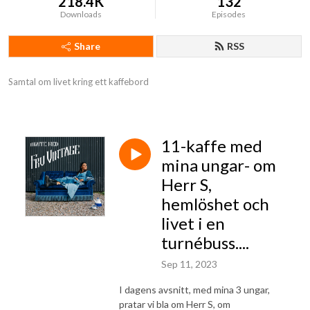
218.4K
132
Downloads
Episodes
Share
RSS
Samtal om livet kring ett kaffebord
11-kaffe med
mina ungar- om
Herr S,
hemlöshet och
livet i en
turnébuss....
Sep 11, 2023
I dagens avsnitt, med mina 3 ungar,
pratar vi bla om Herr S, om