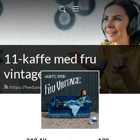
11-kaffe med fru
vintage
https://feed.podbean.com/fruvintage/feed.xml